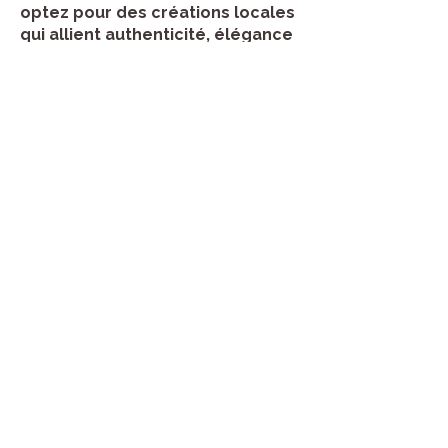
optez pour des créations locales
qui allient authenticité, élégance
et confort, dans le respect des
traditions et d’un savoir-faire
français intemporel.
Boutique
Tout voir
Politique
Expédition et retours
Politique de boutique
Moyens de paiement
Politique de cookies