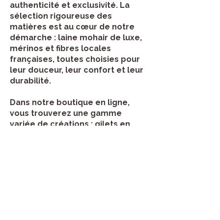
authenticité et exclusivité. La
sélection rigoureuse des
matières est au cœur de notre
démarche : laine mohair de luxe,
mérinos et fibres locales
françaises, toutes choisies pour
leur douceur, leur confort et leur
durabilité.
Dans notre boutique en ligne,
vous trouverez une gamme
variée de créations : gilets en
mohair, bonnets chaleureux,
accessoires raffinés et patrons
de tricot pour les passionnés.
Chaque modèle reflète une vision
responsable et moderne de la
mode : “wear. share. care”, un
esprit de partage et de
transmission, où les vêtements