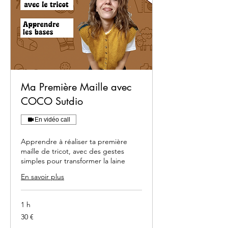
Ma Première Maille avec
COCO Sutdio
En vidéo call
Apprendre à réaliser ta première
maille de tricot, avec des gestes
simples pour transformer la laine
En savoir plus
1 h
30
30 €
euros