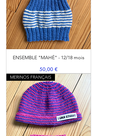
ENSEMBLE "MAHÉ" - 12/18 mois
Prix
50,00 €
MERINOS FRANÇAIS