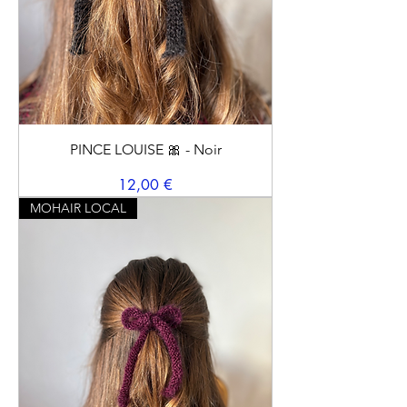
PINCE LOUISE 🎀 - Noir
Prix
12,00 €
MOHAIR LOCAL