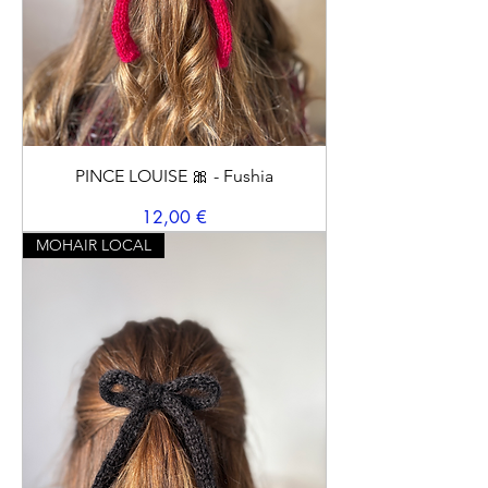
PINCE LOUISE 🎀 - Fushia
Prix
12,00 €
MOHAIR LOCAL