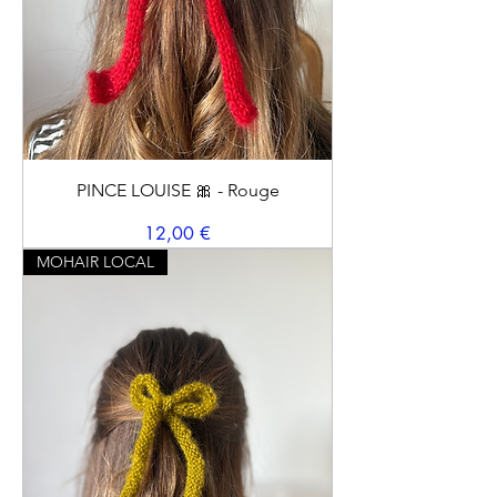
PINCE LOUISE 🎀 - Rouge
Prix
12,00 €
MOHAIR LOCAL