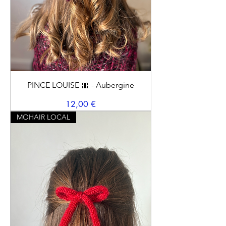
PINCE LOUISE 🎀 - Aubergine
Prix
12,00 €
MOHAIR LOCAL