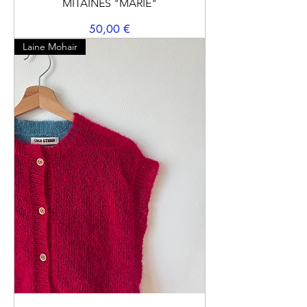
MITAINES "MARIE"
Prix
50,00 €
Laine Mohair