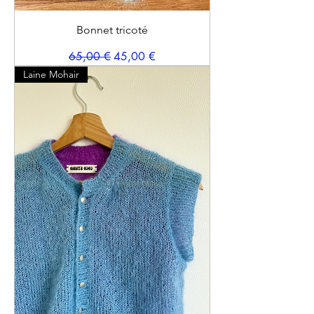
Bonnet tricoté
Prix original
Prix promotionnel
65,00 €
45,00 €
Laine Mohair