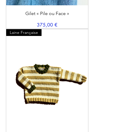
Gilet « Pile ou Face »
Prix
375,00 €
Laine Française