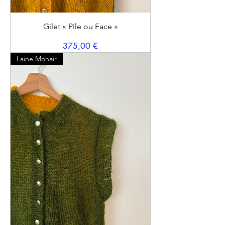
Gilet « Pile ou Face »
Prix
375,00 €
Laine Mohair