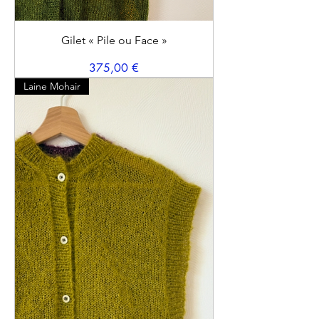
Gilet « Pile ou Face »
Prix
375,00 €
Laine Mohair