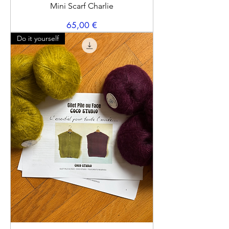
Mini Scarf Charlie
Prix
65,00 €
Do it yourself