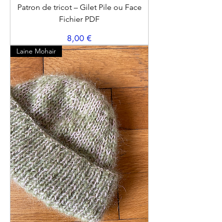
Patron de tricot – Gilet Pile ou Face
Fichier PDF
Prix
8,00 €
Laine Mohair