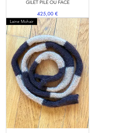
GILET PILE OU FACE
Prix
425,00 €
Laine Mohair