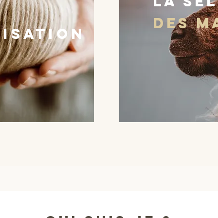
La sé
des m
isation