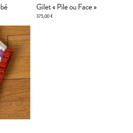
ébé
Gilet « Pile ou Face »
Aperçu rapide
Prix
375,00 €