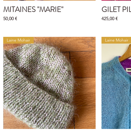
MITAINES "MARIE"
GILET P
Aperçu rapide
Prix
Prix
50,00 €
425,00 €
Laine Mohair
Laine Mohair