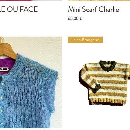
ILE OU FACE
Mini Scarf Charlie
Aperçu rapide
Aperçu rapide
Prix
65,00 €
Laine Française