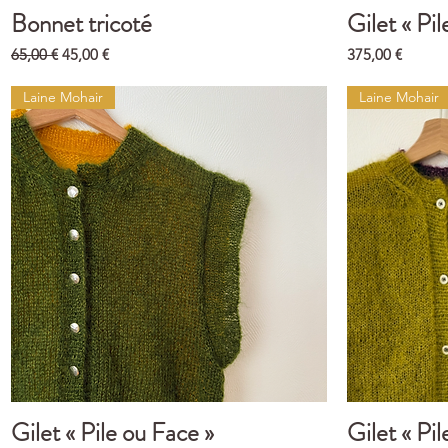
Bonnet tricoté
Gilet « Pil
Aperçu rapide
Prix original
Prix promotionnel
Prix
65,00 €
45,00 €
375,00 €
Laine Mohair
Laine Mohair
Gilet « Pile ou Face »
Gilet « Pil
Aperçu rapide