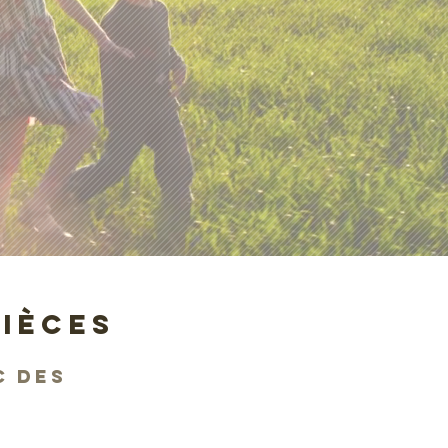
PIÈCES
 des