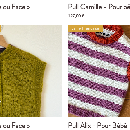
e ou Face »
Pull Camille - Pour b
Aperçu rapide
Aperçu rapide
Prix
127,00 €
Laine Française
e ou Face »
Pull Alix - Pour Bébé
Aperçu rapide
Aperçu rapide