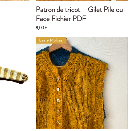
Patron de tricot – Gilet Pile ou
Aperçu rapide
Face Fichier PDF
Prix
8,00 €
Laine Mohair