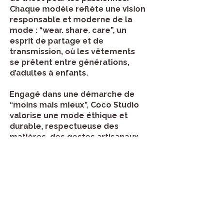
Chaque modèle reflète une vision
responsable et moderne de la
mode : “wear. share. care”, un
esprit de partage et de
transmission, où les vêtements
se prêtent entre générations,
d’adultes à enfants.
Engagé dans une démarche de
“moins mais mieux”, Coco Studio
valorise une mode éthique et
durable, respectueuse des
matières, des gestes artisanaux
et de l’environnement. En
choisissant Coco Studio, vous
optez pour des créations locales
qui allient authenticité, élégance
et confort, dans le respect des
traditions et d’un savoir-faire
français intemporel.